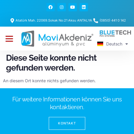
Atatürk Mah. 22069.Sokak No:21 Aksu ANTALYA
(0850) 441 0 142
Türkçe
English
Unsere Produkte
Unsere Projekte
Deutsch
Русский
Diese Seite konnte nicht
gefunden werden.
An diesem Ort konnte nichts gefunden werden.
Für weitere Informationen können Sie uns
kontaktieren.
KONTAKT